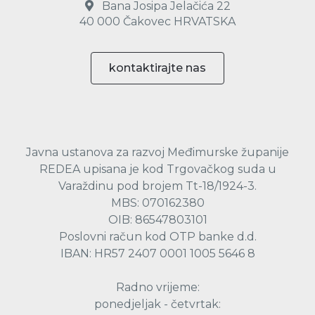
Bana Josipa Jelačića 22
40 000 Čakovec HRVATSKA
kontaktirajte nas
Javna ustanova za razvoj Međimurske županije
REDEA upisana je kod Trgovačkog suda u
Varaždinu pod brojem Tt-18/1924-3.
MBS: 070162380
OIB: 86547803101
Poslovni račun kod OTP banke d.d.
IBAN: HR57 2407 0001 1005 5646 8
Radno vrijeme:
ponedjeljak - četvrtak: