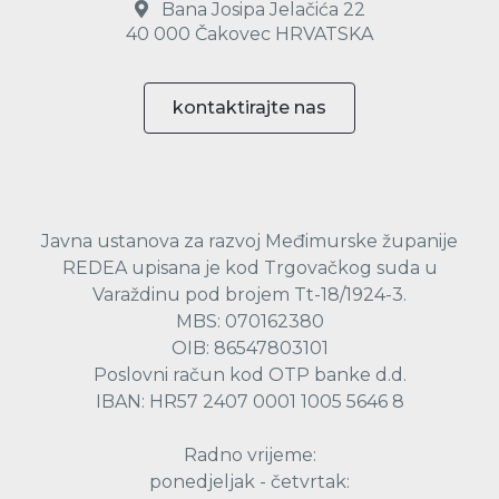
Bana Josipa Jelačića 22
40 000 Čakovec HRVATSKA
kontaktirajte nas
Javna ustanova za razvoj Međimurske županije
REDEA upisana je kod Trgovačkog suda u
Varaždinu pod brojem Tt-18/1924-3.
MBS: 070162380
OIB: 86547803101
Poslovni račun kod OTP banke d.d.
IBAN: HR57 2407 0001 1005 5646 8
Radno vrijeme:
ponedjeljak - četvrtak: