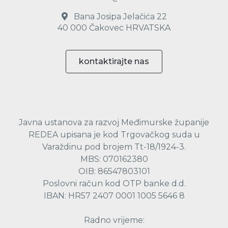
Bana Josipa Jelačića 22
40 000 Čakovec HRVATSKA
kontaktirajte nas
Javna ustanova za razvoj Međimurske županije
REDEA upisana je kod Trgovačkog suda u
Varaždinu pod brojem Tt-18/1924-3.
MBS: 070162380
OIB: 86547803101
Poslovni račun kod OTP banke d.d.
IBAN: HR57 2407 0001 1005 5646 8
Radno vrijeme: