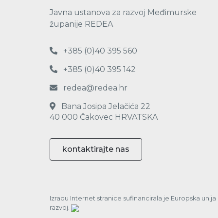
Javna ustanova za razvoj Međimurske
županije REDEA
+385 (0)40 395 560
+385 (0)40 395 142
redea@redea.hr
Bana Josipa Jelačića 22
40 000 Čakovec HRVATSKA
kontaktirajte nas
Izradu Internet stranice sufinancirala je Europska unij
razvoj.