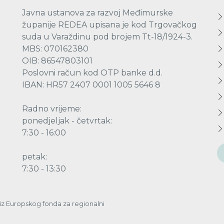
Javna ustanova za razvoj Međimurske
županije REDEA upisana je kod Trgovačkog
suda u Varaždinu pod brojem Tt-18/1924-3.
MBS: 070162380
OIB: 86547803101
Poslovni račun kod OTP banke d.d.
IBAN: HR57 2407 0001 1005 5646 8
Radno vrijeme:
ponedjeljak - četvrtak:
7:30 - 16:00
petak:
7:30 - 13:30
a iz Europskog fonda za regionalni