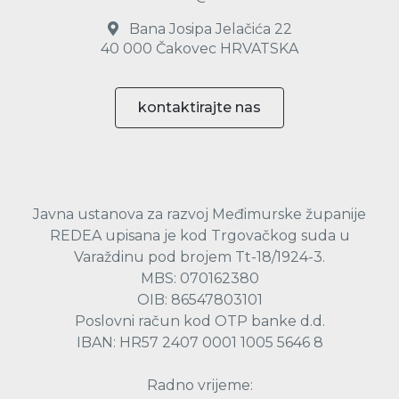
Bana Josipa Jelačića 22
40 000 Čakovec HRVATSKA
kontaktirajte nas
Javna ustanova za razvoj Međimurske županije
REDEA upisana je kod Trgovačkog suda u
Varaždinu pod brojem Tt-18/1924-3.
MBS: 070162380
OIB: 86547803101
Poslovni račun kod OTP banke d.d.
IBAN: HR57 2407 0001 1005 5646 8
Radno vrijeme: