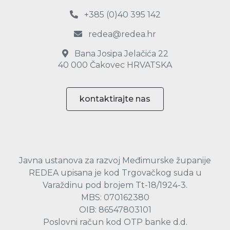
+385 (0)40 395 142
redea@redea.hr
Bana Josipa Jelačića 22
40 000 Čakovec HRVATSKA
kontaktirajte nas
Javna ustanova za razvoj Međimurske županije
REDEA upisana je kod Trgovačkog suda u
Varaždinu pod brojem Tt-18/1924-3.
MBS: 070162380
OIB: 86547803101
Poslovni račun kod OTP banke d.d.