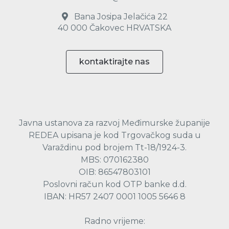
Bana Josipa Jelačića 22
40 000 Čakovec HRVATSKA
kontaktirajte nas
Javna ustanova za razvoj Međimurske županije
REDEA upisana je kod Trgovačkog suda u
Varaždinu pod brojem Tt-18/1924-3.
MBS: 070162380
OIB: 86547803101
Poslovni račun kod OTP banke d.d.
IBAN: HR57 2407 0001 1005 5646 8
Radno vrijeme: