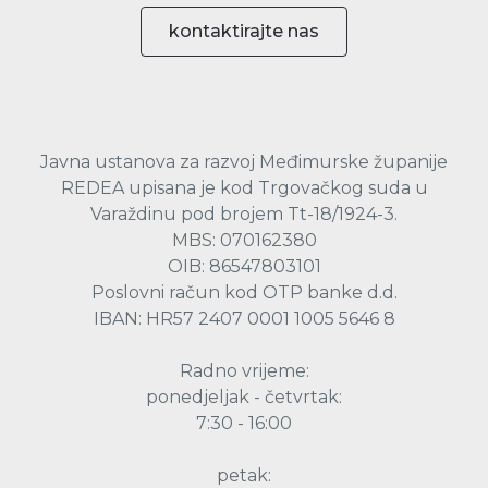
kontaktirajte nas
Javna ustanova za razvoj Međimurske županije
REDEA upisana je kod Trgovačkog suda u
Varaždinu pod brojem Tt-18/1924-3.
MBS: 070162380
OIB: 86547803101
Poslovni račun kod OTP banke d.d.
IBAN: HR57 2407 0001 1005 5646 8
Radno vrijeme:
ponedjeljak - četvrtak:
7:30 - 16:00
petak: