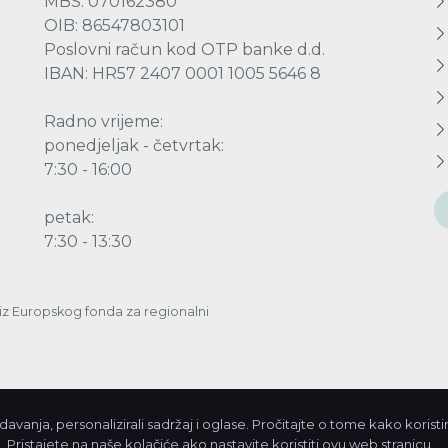
MBS: 070162380
OIB: 86547803101
Poslovni račun kod OTP banke d.d.
IBAN: HR57 2407 0001 1005 5646 8
Radno vrijeme:
ponedjeljak - četvrtak:
7:30 - 16:00
petak:
7:30 - 13:30
a iz Europskog fonda za regionalni
vanja, personalizirali sadržaj i oglase. Pročitajte o tome kako korist
© 2026. Javn
 Pristajete na naše kolačiće ako nastavite koristiti ovu web stranicu.