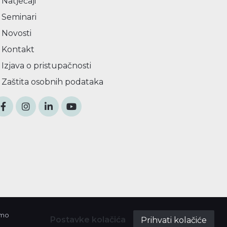
Natječaji
Seminari
Novosti
Kontakt
Izjava o pristupačnosti
Zaštita osobnih podataka
imo
Postavke kolačića
Prihvati kolačiće
a ustanova za razvoj Međimurske županije REDEA