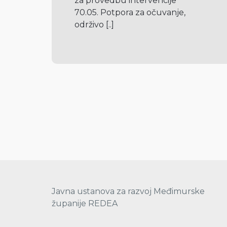
za provedbu intervencije 
70.05. Potpora za očuvanje, 
održivo 
[..]
Javna ustanova za razvoj Međimurske
županije REDEA