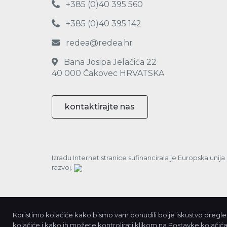
+385 (0)40 395 560
+385 (0)40 395 142
redea@redea.hr
Bana Josipa Jelačića 22
40 000 Čakovec HRVATSKA
kontaktirajte nas
Izradu Internet stranice sufinancirala je Europska unij
razvoj.
Koristimo kolačiće kako bismo vam ponudili bolje iskustvo pregleda
kolačiće i kako ih možete kontrolirati klikom na Postavke kolačića.