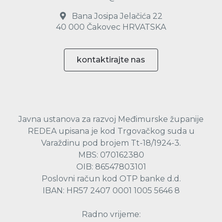
Bana Josipa Jelačića 22
40 000 Čakovec HRVATSKA
kontaktirajte nas
Javna ustanova za razvoj Međimurske županije
REDEA upisana je kod Trgovačkog suda u
Varaždinu pod brojem Tt-18/1924-3.
MBS: 070162380
OIB: 86547803101
Poslovni račun kod OTP banke d.d.
IBAN: HR57 2407 0001 1005 5646 8
Radno vrijeme: