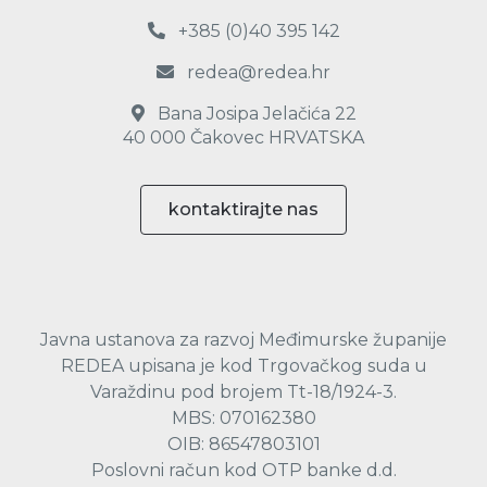
+385 (0)40 395 142
redea@redea.hr
Bana Josipa Jelačića 22
40 000 Čakovec HRVATSKA
kontaktirajte nas
Javna ustanova za razvoj Međimurske županije
REDEA upisana je kod Trgovačkog suda u
Varaždinu pod brojem Tt-18/1924-3.
MBS: 070162380
OIB: 86547803101
Poslovni račun kod OTP banke d.d.