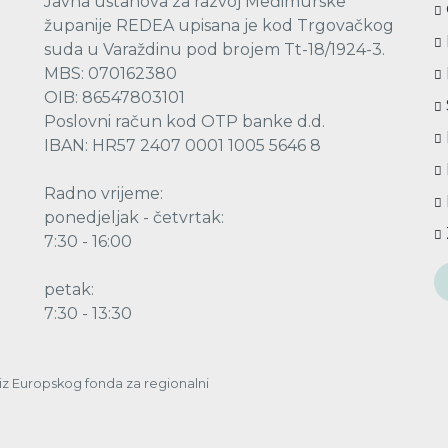
Javna ustanova za razvoj Međimurske
županije REDEA upisana je kod Trgovačkog
suda u Varaždinu pod brojem Tt-18/1924-3.
MBS: 070162380
OIB: 86547803101
Poslovni račun kod OTP banke d.d.
IBAN: HR57 2407 0001 1005 5646 8
Radno vrijeme:
ponedjeljak - četvrtak:
7:30 - 16:00
petak:
7:30 - 13:30
a iz Europskog fonda za regionalni