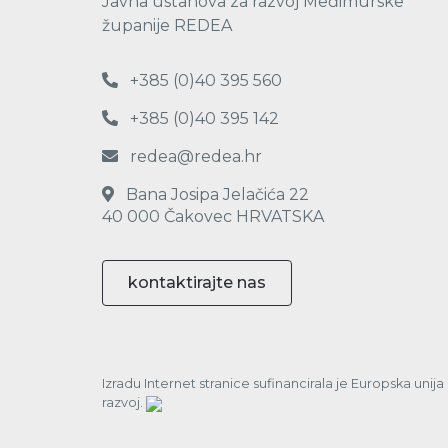
Javna ustanova za razvoj Međimurske
županije REDEA
+385 (0)40 395 560
+385 (0)40 395 142
redea@redea.hr
Bana Josipa Jelačića 22
40 000 Čakovec HRVATSKA
kontaktirajte nas
Izradu Internet stranice sufinancirala je Europska unij
razvoj.