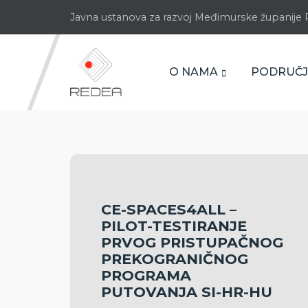
Javna ustanova za razvoj Međimurske županij
O NAMA
PODRUČJ
CE-SPACES4ALL –
PILOT-TESTIRANJE
PRVOG PRISTUPAČNOG
PREKOGRANIČNOG
PROGRAMA
PUTOVANJA SI-HR-HU