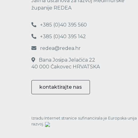
Javna ustanova za razvoj Međimurske
županije REDEA
+385 (0)40 395 560
+385 (0)40 395 142
redea@redea.hr
Bana Josipa Jelačića 22
40 000 Čakovec HRVATSKA
kontaktirajte nas
Izradu Internet stranice sufinancirala je Europska unij
razvoj.