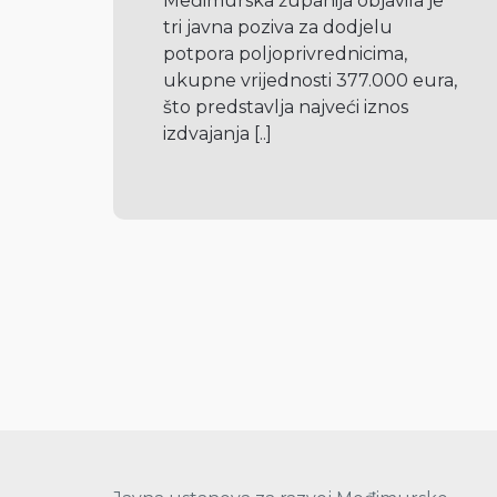
Međimurska županija objavila je 
tri javna poziva za dodjelu 
potpora poljoprivrednicima, 
ukupne vrijednosti 377.000 eura, 
što predstavlja najveći iznos 
izdvajanja 
[..]