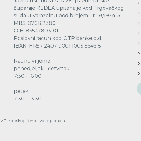
Javna ustanova za razvoj Međimurske
županije REDEA upisana je kod Trgovačkog
suda u Varaždinu pod brojem Tt-18/1924-3.
MBS: 070162380
OIB: 86547803101
Poslovni račun kod OTP banke d.d.
IBAN: HR57 2407 0001 1005 5646 8
Radno vrijeme:
ponedjeljak - četvrtak:
7:30 - 16:00
petak:
7:30 - 13:30
a iz Europskog fonda za regionalni