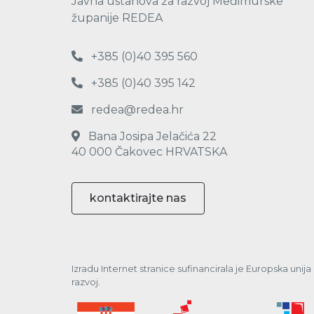
Javna ustanova za razvoj Međimurske
županije REDEA
+385 (0)40 395 560
+385 (0)40 395 142
redea@redea.hr
Bana Josipa Jelačića 22
40 000 Čakovec HRVATSKA
kontaktirajte nas
Izradu Internet stranice sufinancirala je Europska unij
razvoj.