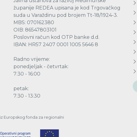
Javna ustanova za razvoj Međimurske
županije REDEA upisana je kod Trgovačkog
suda u Varaždinu pod brojem Tt-18/1924-3.
MBS: 070162380
OIB: 86547803101
Poslovni račun kod OTP banke d.d.
IBAN: HR57 2407 0001 1005 5646 8
Radno vrijeme:
ponedjeljak - četvrtak:
7:30 - 16:00
petak:
7:30 - 13:30
a iz Europskog fonda za regionalni