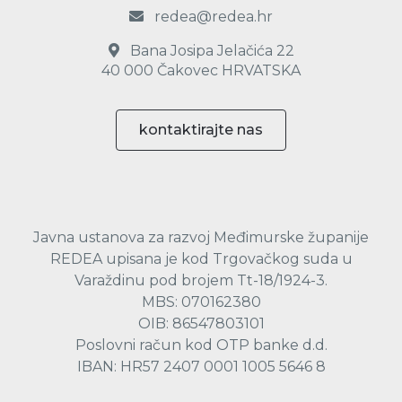
redea@redea.hr
Bana Josipa Jelačića 22
40 000 Čakovec HRVATSKA
kontaktirajte nas
Javna ustanova za razvoj Međimurske županije
REDEA upisana je kod Trgovačkog suda u
Varaždinu pod brojem Tt-18/1924-3.
MBS: 070162380
OIB: 86547803101
Poslovni račun kod OTP banke d.d.
IBAN: HR57 2407 0001 1005 5646 8