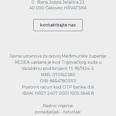
Bana Josipa Jelačića 22
40 000 Čakovec HRVATSKA
kontaktirajte nas
Javna ustanova za razvoj Međimurske županije
REDEA upisana je kod Trgovačkog suda u
Varaždinu pod brojem Tt-18/1924-3.
MBS: 070162380
OIB: 86547803101
Poslovni račun kod OTP banke d.d.
IBAN: HR57 2407 0001 1005 5646 8
Radno vrijeme:
ponedjeljak - četvrtak: