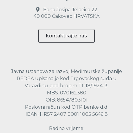
Bana Josipa Jelačića 22
40 000 Čakovec HRVATSKA
kontaktirajte nas
Javna ustanova za razvoj Međimurske županije
REDEA upisana je kod Trgovačkog suda u
Varaždinu pod brojem Tt-18/1924-3.
MBS: 070162380
OIB: 86547803101
Poslovni račun kod OTP banke d.d.
IBAN: HR57 2407 0001 1005 5646 8
Radno vrijeme: