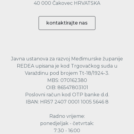
40 000 Čakovec HRVATSKA
kontaktirajte nas
Javna ustanova za razvoj Međimurske županije
REDEA upisana je kod Trgovačkog suda u
Varaždinu pod brojem Tt-18/1924-3.
MBS: 070162380
OIB: 86547803101
Poslovni račun kod OTP banke d.d.
IBAN: HR57 2407 0001 1005 5646 8
Radno vrijeme:
ponedjeljak - četvrtak:
7:30 - 16:00