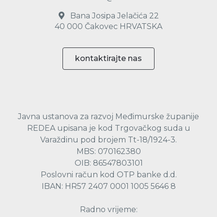
Bana Josipa Jelačića 22
40 000 Čakovec HRVATSKA
kontaktirajte nas
Javna ustanova za razvoj Međimurske županije
REDEA upisana je kod Trgovačkog suda u
Varaždinu pod brojem Tt-18/1924-3.
MBS: 070162380
OIB: 86547803101
Poslovni račun kod OTP banke d.d.
IBAN: HR57 2407 0001 1005 5646 8
Radno vrijeme: