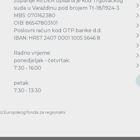
županije REDEA upisana je kod Trgovačkog
suda u Varaždinu pod brojem Tt-18/1924-3.
MBS: 070162380
OIB: 86547803101
Poslovni račun kod OTP banke d.d.
IBAN: HR57 2407 0001 1005 5646 8
Radno vrijeme:
ponedjeljak - četvrtak:
7:30 - 16:00
petak:
7:30 - 13:30
a iz Europskog fonda za regionalni