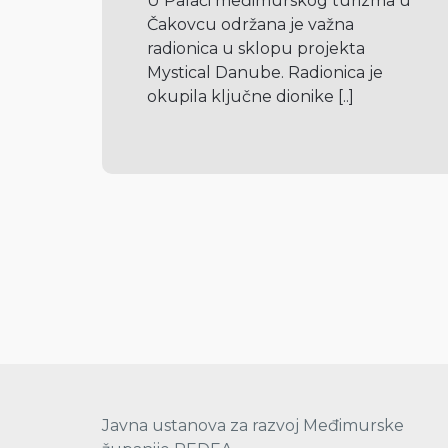
U Palači međimurskog turizma u 
Čakovcu održana je važna 
radionica u sklopu projekta 
Mystical Danube. Radionica je 
okupila ključne dionike 
[..]
Javna ustanova za razvoj Međimurske