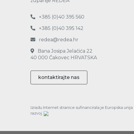
županije REDEA
+385 (0)40 395 560
+385 (0)40 395 142
redea@redea.hr
Bana Josipa Jelačića 22
40 000 Čakovec HRVATSKA
kontaktirajte nas
Izradu Internet stranice sufinancirala je Europska unij
razvoj.