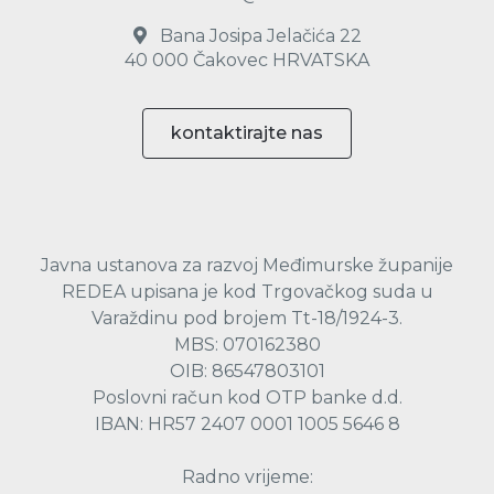
Bana Josipa Jelačića 22
40 000 Čakovec HRVATSKA
kontaktirajte nas
Javna ustanova za razvoj Međimurske županije
REDEA upisana je kod Trgovačkog suda u
Varaždinu pod brojem Tt-18/1924-3.
MBS: 070162380
OIB: 86547803101
Poslovni račun kod OTP banke d.d.
IBAN: HR57 2407 0001 1005 5646 8
Radno vrijeme: