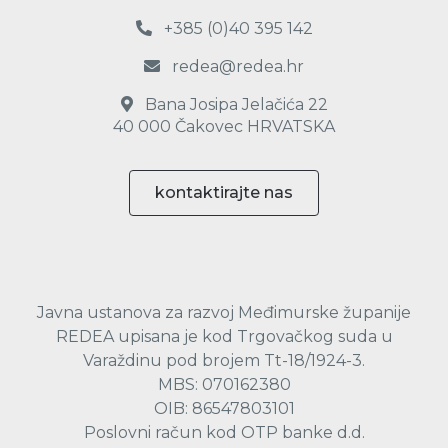
+385 (0)40 395 142
redea@redea.hr
Bana Josipa Jelačića 22
40 000 Čakovec HRVATSKA
kontaktirajte nas
Javna ustanova za razvoj Međimurske županije
REDEA upisana je kod Trgovačkog suda u
Varaždinu pod brojem Tt-18/1924-3.
MBS: 070162380
OIB: 86547803101
Poslovni račun kod OTP banke d.d.