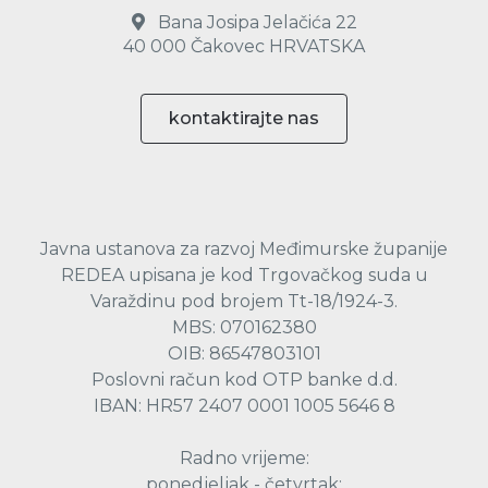
Bana Josipa Jelačića 22
40 000 Čakovec HRVATSKA
kontaktirajte nas
Javna ustanova za razvoj Međimurske županije
REDEA upisana je kod Trgovačkog suda u
Varaždinu pod brojem Tt-18/1924-3.
MBS: 070162380
OIB: 86547803101
Poslovni račun kod OTP banke d.d.
IBAN: HR57 2407 0001 1005 5646 8
Radno vrijeme:
ponedjeljak - četvrtak: