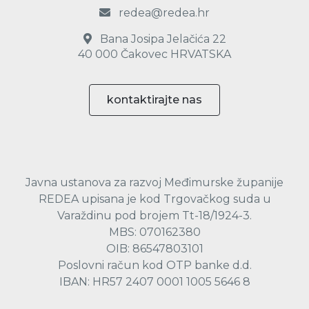
redea@redea.hr
Bana Josipa Jelačića 22
40 000 Čakovec HRVATSKA
kontaktirajte nas
Javna ustanova za razvoj Međimurske županije
REDEA upisana je kod Trgovačkog suda u
Varaždinu pod brojem Tt-18/1924-3.
MBS: 070162380
OIB: 86547803101
Poslovni račun kod OTP banke d.d.
IBAN: HR57 2407 0001 1005 5646 8