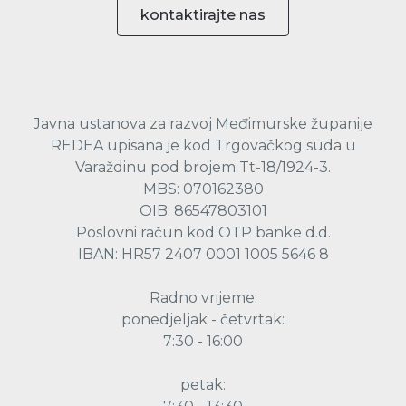
kontaktirajte nas
Javna ustanova za razvoj Međimurske županije
REDEA upisana je kod Trgovačkog suda u
Varaždinu pod brojem Tt-18/1924-3.
MBS: 070162380
OIB: 86547803101
Poslovni račun kod OTP banke d.d.
IBAN: HR57 2407 0001 1005 5646 8
Radno vrijeme:
ponedjeljak - četvrtak:
7:30 - 16:00
petak: