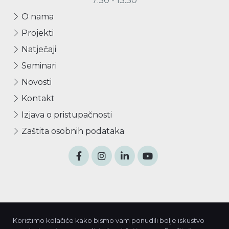
7:30 - 13:30
O nama
Projekti
Natječaji
Seminari
Novosti
Kontakt
Izjava o pristupačnosti
Zaštita osobnih podataka
Izradu Internet stranice sufinancirala je Europska unija iz
Koristimo kolačiće kako bismo vam ponudili bolje iskustvo
Europskog fonda za regionalni razvoj.