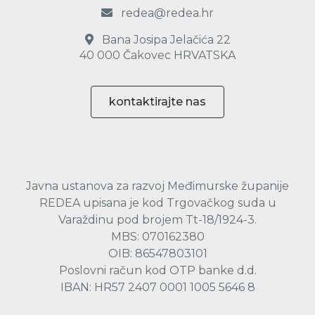
redea@redea.hr
Bana Josipa Jelačića 22
40 000 Čakovec HRVATSKA
kontaktirajte nas
Javna ustanova za razvoj Međimurske županije
REDEA upisana je kod Trgovačkog suda u
Varaždinu pod brojem Tt-18/1924-3.
MBS: 070162380
OIB: 86547803101
Poslovni račun kod OTP banke d.d.
IBAN: HR57 2407 0001 1005 5646 8