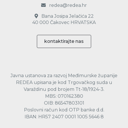
redea@redea.hr
Bana Josipa Jelačića 22
40 000 Čakovec HRVATSKA
kontaktirajte nas
Javna ustanova za razvoj Međimurske županije
REDEA upisana je kod Trgovačkog suda u
Varaždinu pod brojem Tt-18/1924-3.
MBS: 070162380
OIB: 86547803101
Poslovni račun kod OTP banke d.d.
IBAN: HR57 2407 0001 1005 5646 8