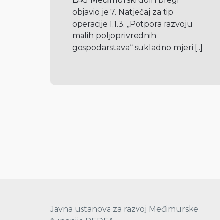
LAG Međimurski doli i bregi 
objavio je 7. Natječaj za tip 
operacije 1.1.3. „Potpora razvoju 
malih poljoprivrednih 
gospodarstava“ sukladno mjeri 
[..]
Javna ustanova za razvoj Međimurske