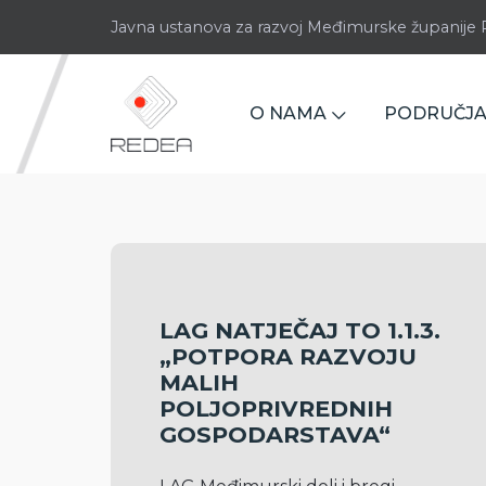
Javna ustanova za razvoj Međimurske županij
O NAMA
PODRUČJA
LAG NATJEČAJ TO 1.1.3.
„POTPORA RAZVOJU
MALIH
POLJOPRIVREDNIH
GOSPODARSTAVA“