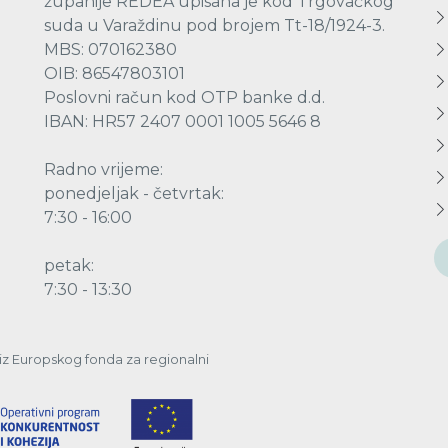
županije REDEA upisana je kod Trgovačkog
suda u Varaždinu pod brojem Tt-18/1924-3.
MBS: 070162380
OIB: 86547803101
Poslovni račun kod OTP banke d.d.
IBAN: HR57 2407 0001 1005 5646 8
Radno vrijeme:
ponedjeljak - četvrtak:
7:30 - 16:00
petak:
7:30 - 13:30
a iz Europskog fonda za regionalni