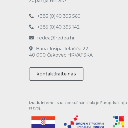
županije REDEA
+385 (0)40 395 560
+385 (0)40 395 142
redea@redea.hr
Bana Josipa Jelačića 22
40 000 Čakovec HRVATSKA
kontaktirajte nas
Izradu Internet stranice sufinancirala je Europska unij
razvoj.