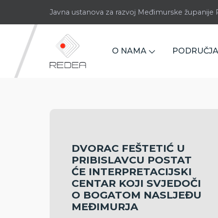
Javna ustanova za razvoj Međimurske županij
O NAMA
PODRUČJA
DVORAC FEŠTETIĆ U
PRIBISLAVCU POSTAT
ĆE INTERPRETACIJSKI
CENTAR KOJI SVJEDOČI
O BOGATOM NASLJEĐU
MEĐIMURJA