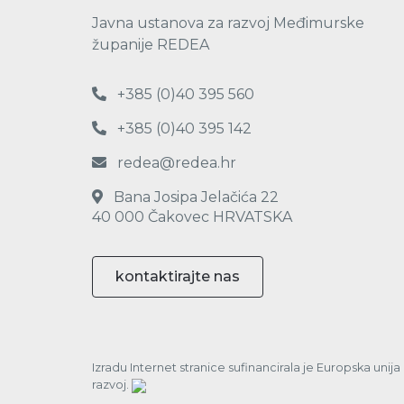
Javna ustanova za razvoj Međimurske
županije REDEA
+385 (0)40 395 560
+385 (0)40 395 142
redea@redea.hr
Bana Josipa Jelačića 22
40 000 Čakovec HRVATSKA
kontaktirajte nas
Izradu Internet stranice sufinancirala je Europska unij
razvoj.