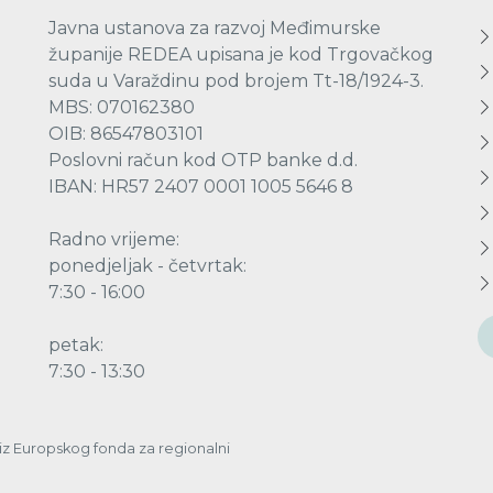
Javna ustanova za razvoj Međimurske
županije REDEA upisana je kod Trgovačkog
suda u Varaždinu pod brojem Tt-18/1924-3.
MBS: 070162380
OIB: 86547803101
Poslovni račun kod OTP banke d.d.
IBAN: HR57 2407 0001 1005 5646 8
Radno vrijeme:
ponedjeljak - četvrtak:
7:30 - 16:00
petak:
7:30 - 13:30
a iz Europskog fonda za regionalni