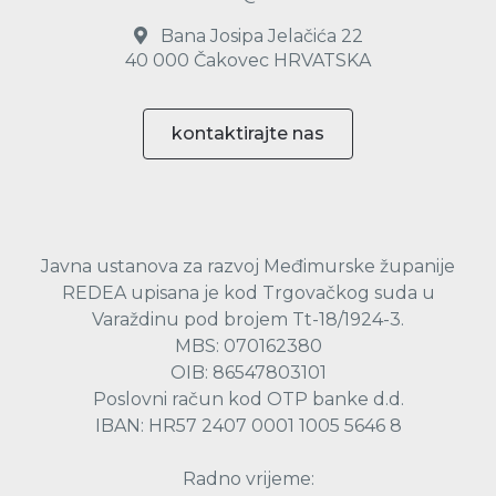
Bana Josipa Jelačića 22
40 000 Čakovec HRVATSKA
kontaktirajte nas
Javna ustanova za razvoj Međimurske županije
REDEA upisana je kod Trgovačkog suda u
Varaždinu pod brojem Tt-18/1924-3.
MBS: 070162380
OIB: 86547803101
Poslovni račun kod OTP banke d.d.
IBAN: HR57 2407 0001 1005 5646 8
Radno vrijeme: