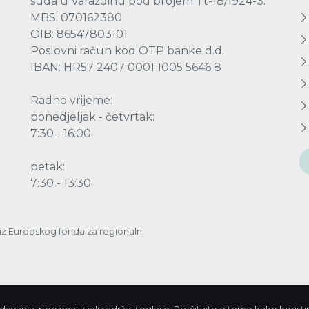
suda u Varaždinu pod brojem Tt-18/1924-3.
MBS: 070162380
OIB: 86547803101
Poslovni račun kod OTP banke d.d.
IBAN: HR57 2407 0001 1005 5646 8
Radno vrijeme:
ponedjeljak - četvrtak:
7:30 - 16:00
petak:
7:30 - 13:30
a iz Europskog fonda za regionalni