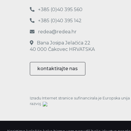
+385 (0)40 395 560
+385 (0)40 395 142
redea@redea.hr
Bana Josipa Jelačića 22
40 000 Čakovec HRVATSKA
kontaktirajte nas
Izradu Internet stranice sufinancirala je Europska unij
razvoj.