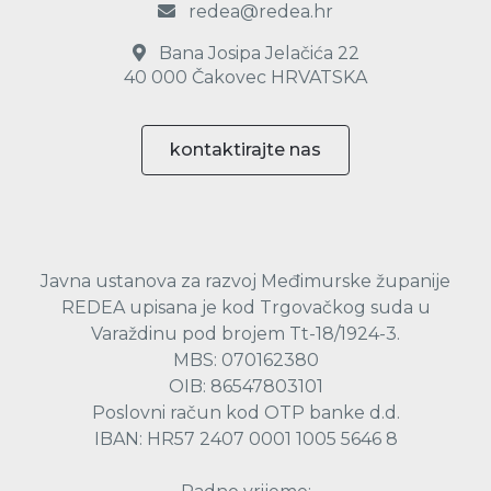
redea@redea.hr
Bana Josipa Jelačića 22
40 000 Čakovec HRVATSKA
kontaktirajte nas
Javna ustanova za razvoj Međimurske županije
REDEA upisana je kod Trgovačkog suda u
Varaždinu pod brojem Tt-18/1924-3.
MBS: 070162380
OIB: 86547803101
Poslovni račun kod OTP banke d.d.
IBAN: HR57 2407 0001 1005 5646 8