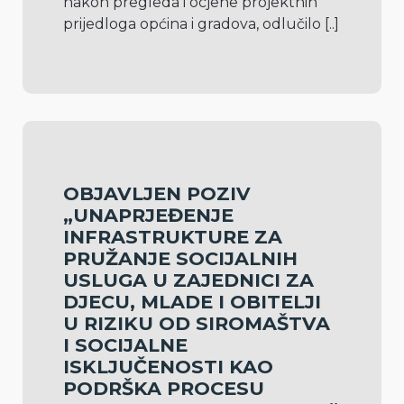
nakon pregleda i ocjene projektnih 
prijedloga općina i gradova, odlučilo 
[..]
OBJAVLJEN POZIV
„UNAPRJEĐENJE
INFRASTRUKTURE ZA
PRUŽANJE SOCIJALNIH
USLUGA U ZAJEDNICI ZA
DJECU, MLADE I OBITELJI
U RIZIKU OD SIROMAŠTVA
I SOCIJALNE
ISKLJUČENOSTI KAO
PODRŠKA PROCESU