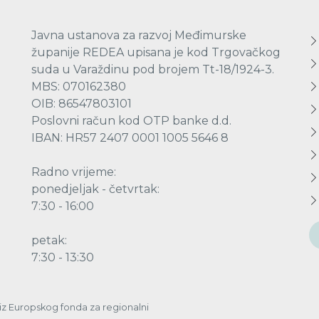
Javna ustanova za razvoj Međimurske
županije REDEA upisana je kod Trgovačkog
suda u Varaždinu pod brojem Tt-18/1924-3.
MBS: 070162380
OIB: 86547803101
Poslovni račun kod OTP banke d.d.
IBAN: HR57 2407 0001 1005 5646 8
Radno vrijeme:
ponedjeljak - četvrtak:
7:30 - 16:00
petak:
7:30 - 13:30
a iz Europskog fonda za regionalni