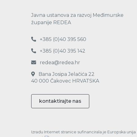
Javna ustanova za razvoj Međimurske
županije REDEA
+385 (0)40 395 560
+385 (0)40 395 142
redea@redea.hr
Bana Josipa Jelačića 22
40 000 Čakovec HRVATSKA
kontaktirajte nas
Izradu Internet stranice sufinancirala je Europska unij