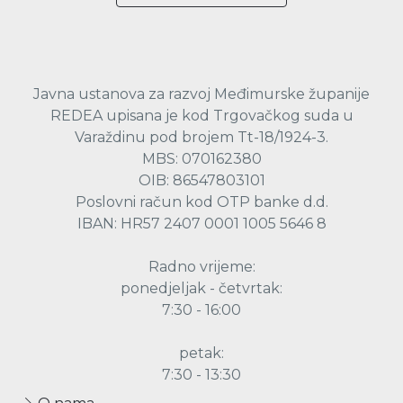
Javna ustanova za razvoj Međimurske županije
REDEA upisana je kod Trgovačkog suda u
Varaždinu pod brojem Tt-18/1924-3.
MBS: 070162380
OIB: 86547803101
Poslovni račun kod OTP banke d.d.
IBAN: HR57 2407 0001 1005 5646 8
Radno vrijeme:
ponedjeljak - četvrtak:
7:30 - 16:00
petak:
7:30 - 13:30