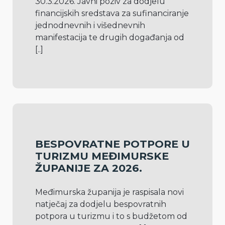
30.3.2026. Javni poziv za dodjelu 
financijskih sredstava za sufinanciranje 
jednodnevnih i višednevnih 
manifestacija te drugih događanja od 
[..]
BESPOVRATNE POTPORE U
TURIZMU MEĐIMURSKE
ŽUPANIJE ZA 2026.
Međimurska županija je raspisala novi 
natječaj za dodjelu bespovratnih 
potpora u turizmu i to s budžetom od 