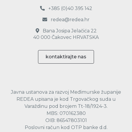
+385 (0)40 395 142
redea@redea.hr
Bana Josipa Jelačića 22
40 000 Čakovec HRVATSKA
kontaktirajte nas
Javna ustanova za razvoj Međimurske županije
REDEA upisana je kod Trgovačkog suda u
Varaždinu pod brojem Tt-18/1924-3.
MBS: 070162380
OIB: 86547803101
Poslovni račun kod OTP banke d.d.