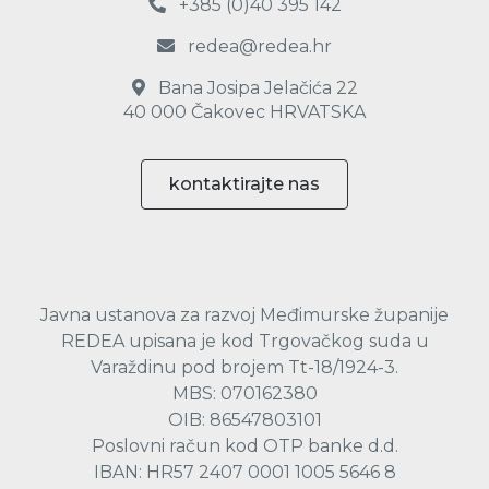
+385 (0)40 395 142
redea@redea.hr
Bana Josipa Jelačića 22
40 000 Čakovec HRVATSKA
kontaktirajte nas
Javna ustanova za razvoj Međimurske županije
REDEA upisana je kod Trgovačkog suda u
Varaždinu pod brojem Tt-18/1924-3.
MBS: 070162380
OIB: 86547803101
Poslovni račun kod OTP banke d.d.
IBAN: HR57 2407 0001 1005 5646 8