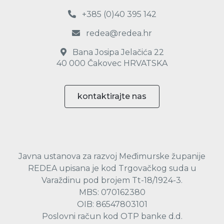
+385 (0)40 395 142
redea@redea.hr
Bana Josipa Jelačića 22
40 000 Čakovec HRVATSKA
kontaktirajte nas
Javna ustanova za razvoj Međimurske županije
REDEA upisana je kod Trgovačkog suda u
Varaždinu pod brojem Tt-18/1924-3.
MBS: 070162380
OIB: 86547803101
Poslovni račun kod OTP banke d.d.