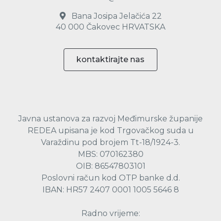
Bana Josipa Jelačića 22
40 000 Čakovec HRVATSKA
kontaktirajte nas
Javna ustanova za razvoj Međimurske županije
REDEA upisana je kod Trgovačkog suda u
Varaždinu pod brojem Tt-18/1924-3.
MBS: 070162380
OIB: 86547803101
Poslovni račun kod OTP banke d.d.
IBAN: HR57 2407 0001 1005 5646 8
Radno vrijeme: