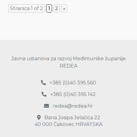
Stranica 1 of 2
1
2
»
Javna ustanova za razvoj Međimurske županije
REDEA
+385 (0)40 395 560
+385 (0)40 395 142
redea@redea.hr
Bana Josipa Jelačića 22
40 000 Čakovec HRVATSKA