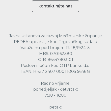
kontaktirajte nas
Javna ustanova za razvoj Međimurske županije
REDEA upisana je kod Trgovačkog suda u
Varaždinu pod brojem Tt-18/1924-3.
MBS: 070162380
OIB: 86547803101
Poslovni račun kod OTP banke d.d.
IBAN: HR57 2407 0001 1005 5646 8
Radno vrijeme:
ponedjeljak - četvrtak:
7:30 - 16:00
petak: