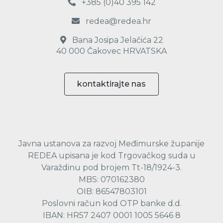
+385 (0)40 395 142
redea@redea.hr
Bana Josipa Jelačića 22
40 000 Čakovec HRVATSKA
kontaktirajte nas
Javna ustanova za razvoj Međimurske županije
REDEA upisana je kod Trgovačkog suda u
Varaždinu pod brojem Tt-18/1924-3.
MBS: 070162380
OIB: 86547803101
Poslovni račun kod OTP banke d.d.
IBAN: HR57 2407 0001 1005 5646 8