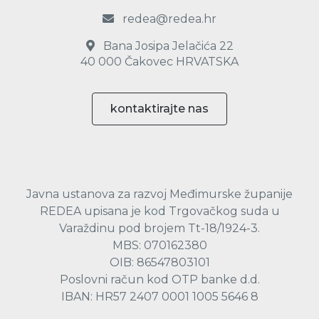
redea@redea.hr
Bana Josipa Jelačića 22
40 000 Čakovec HRVATSKA
kontaktirajte nas
Javna ustanova za razvoj Međimurske županije
REDEA upisana je kod Trgovačkog suda u
Varaždinu pod brojem Tt-18/1924-3.
MBS: 070162380
OIB: 86547803101
Poslovni račun kod OTP banke d.d.
IBAN: HR57 2407 0001 1005 5646 8