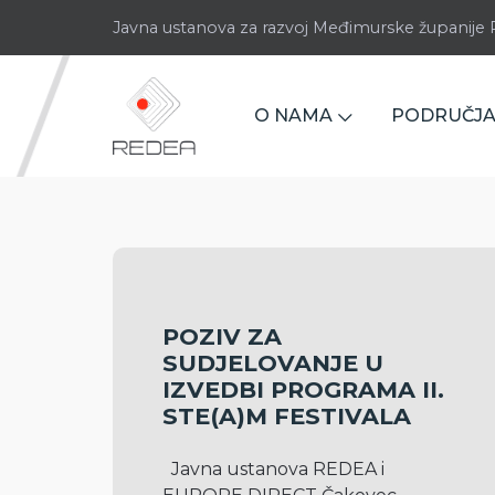
Javna ustanova za razvoj Međimurske županij
O NAMA
PODRUČJA
POZIV ZA
SUDJELOVANJE U
IZVEDBI PROGRAMA II.
STE(A)M FESTIVALA
  Javna ustanova REDEA i 