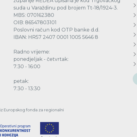
županije REDEA upisana je kod Trgovačkog
suda u Varaždinu pod brojem Tt-18/1924-3.
MBS: 070162380
OIB: 86547803101
Poslovni račun kod OTP banke d.d.
IBAN: HR57 2407 0001 1005 5646 8
Radno vrijeme:
ponedjeljak - četvrtak:
7:30 - 16:00
petak:
7:30 - 13:30
a iz Europskog fonda za regionalni