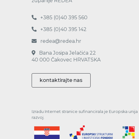
županije REDEA
+385 (0)40 395 560
+385 (0)40 395 142
redea@redea.hr
Bana Josipa Jelačića 22
40 000 Čakovec HRVATSKA
kontaktirajte nas
Izradu Internet stranice sufinancirala je Europska unij
razvoj.