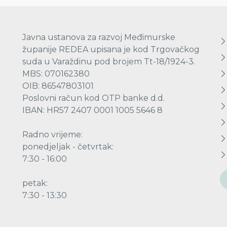
Javna ustanova za razvoj Međimurske
županije REDEA upisana je kod Trgovačkog
suda u Varaždinu pod brojem Tt-18/1924-3.
MBS: 070162380
OIB: 86547803101
Poslovni račun kod OTP banke d.d.
IBAN: HR57 2407 0001 1005 5646 8
Radno vrijeme:
ponedjeljak - četvrtak:
7:30 - 16:00
petak:
7:30 - 13:30