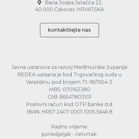
Bana Josipa Jelačića 22
40 000 Čakovec HRVATSKA
kontaktirajte nas
Javna ustanova za razvoj Međimurske županije
REDEA upisana je kod Trgovačkog suda u
Varaždinu pod brojem Tt-18/1924-3.
MBS: 070162380
OIB: 86547803101
Poslovni račun kod OTP banke d.d.
IBAN: HR57 2407 0001 1005 5646 8
Radno vrijeme:
ponedjeljak - četvrtak: