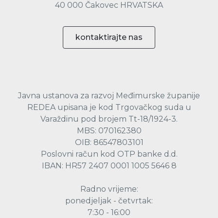
40 000 Čakovec HRVATSKA
kontaktirajte nas
Javna ustanova za razvoj Međimurske županije
REDEA upisana je kod Trgovačkog suda u
Varaždinu pod brojem Tt-18/1924-3.
MBS: 070162380
OIB: 86547803101
Poslovni račun kod OTP banke d.d.
IBAN: HR57 2407 0001 1005 5646 8
Radno vrijeme:
ponedjeljak - četvrtak:
7:30 - 16:00