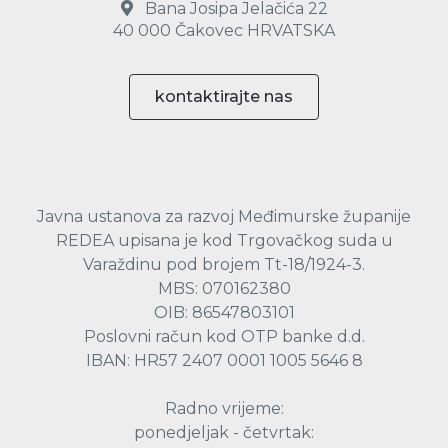
Bana Josipa Jelačića 22
40 000 Čakovec HRVATSKA
kontaktirajte nas
Javna ustanova za razvoj Međimurske županije
REDEA upisana je kod Trgovačkog suda u
Varaždinu pod brojem Tt-18/1924-3.
MBS: 070162380
OIB: 86547803101
Poslovni račun kod OTP banke d.d.
IBAN: HR57 2407 0001 1005 5646 8
Radno vrijeme:
ponedjeljak - četvrtak: