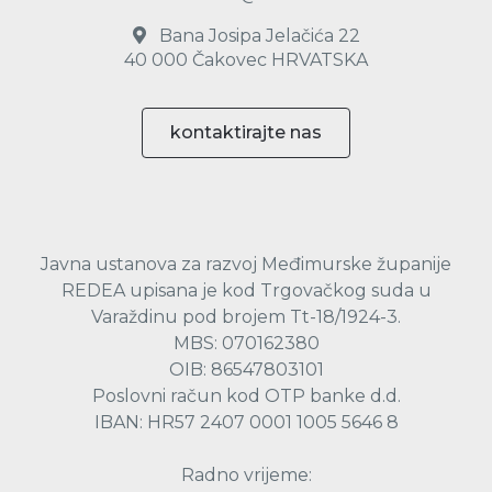
Bana Josipa Jelačića 22
40 000 Čakovec HRVATSKA
kontaktirajte nas
Javna ustanova za razvoj Međimurske županije
REDEA upisana je kod Trgovačkog suda u
Varaždinu pod brojem Tt-18/1924-3.
MBS: 070162380
OIB: 86547803101
Poslovni račun kod OTP banke d.d.
IBAN: HR57 2407 0001 1005 5646 8
Radno vrijeme: