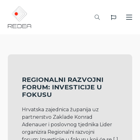
REGIONALNI RAZVOJNI
FORUM: INVESTICIJE U
FOKUSU
Hrvatska zajednica županija uz 
partnerstvo Zaklade Konrad 
Adenauer i poslovnog tjednika Lider 
organizira Regionalni razvojni 
forum: Investicije u fokusu koji će se 
[..]