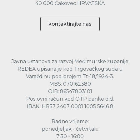
40 000 Čakovec HRVATSKA
kontaktirajte nas
Javna ustanova za razvoj Međimurske županije
REDEA upisana je kod Trgovačkog suda u
Varaždinu pod brojem Tt-18/1924-3.
MBS: 070162380
OIB: 86547803101
Poslovni račun kod OTP banke d.d.
IBAN: HR57 2407 0001 1005 5646 8
Radno vrijeme:
ponedjeljak - četvrtak:
7:30 - 16:00