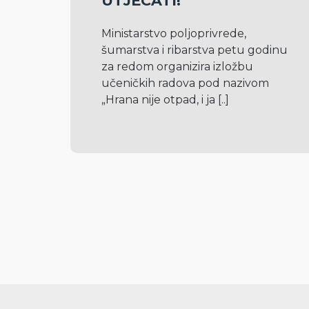
UTJECATI!”
Ministarstvo poljoprivrede, 
šumarstva i ribarstva petu godinu 
za redom organizira izložbu 
učeničkih radova pod nazivom 
„Hrana nije otpad, i ja 
[..]