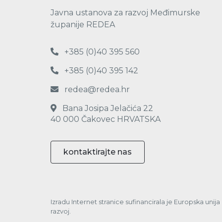
Javna ustanova za razvoj Međimurske
županije REDEA
+385 (0)40 395 560
+385 (0)40 395 142
redea@redea.hr
Bana Josipa Jelačića 22
40 000 Čakovec HRVATSKA
kontaktirajte nas
Izradu Internet stranice sufinancirala je Europska unij
razvoj.