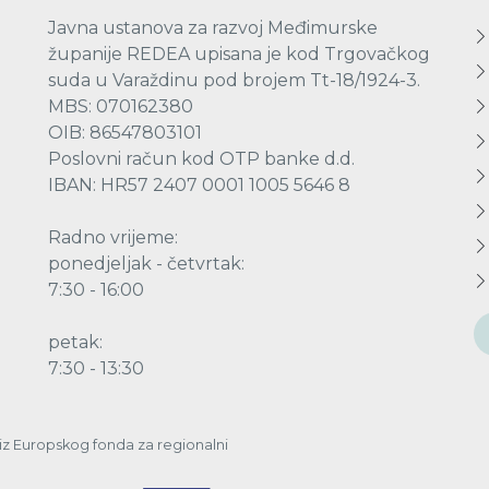
Javna ustanova za razvoj Međimurske
županije REDEA upisana je kod Trgovačkog
suda u Varaždinu pod brojem Tt-18/1924-3.
MBS: 070162380
OIB: 86547803101
Poslovni račun kod OTP banke d.d.
IBAN: HR57 2407 0001 1005 5646 8
Radno vrijeme:
ponedjeljak - četvrtak:
7:30 - 16:00
petak:
7:30 - 13:30
a iz Europskog fonda za regionalni