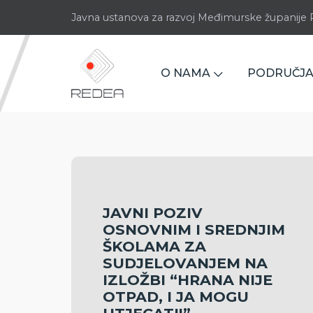
Javna ustanova za razvoj Međimurske županij
O NAMA
PODRUČJA
JAVNI POZIV
OSNOVNIM I SREDNJIM
ŠKOLAMA ZA
SUDJELOVANJEM NA
IZLOŽBI “HRANA NIJE
OTPAD, I JA MOGU