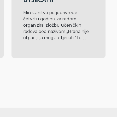
UTJECATI!“
Ministarstvo poljoprivrede 
četvrtu godinu za redom 
organizira izložbu učeničkih 
radova pod nazivom „Hrana nije 
otpad, i ja mogu utjecati!“ te 
[..]