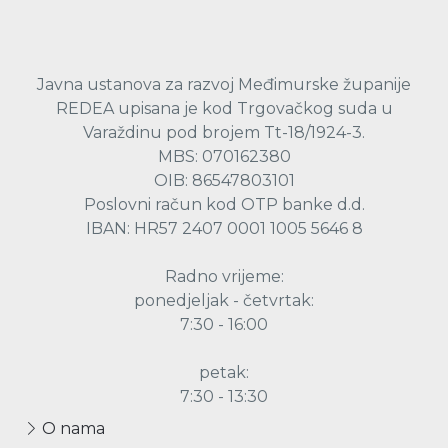
Javna ustanova za razvoj Međimurske županije
REDEA upisana je kod Trgovačkog suda u
Varaždinu pod brojem Tt-18/1924-3.
MBS: 070162380
OIB: 86547803101
Poslovni račun kod OTP banke d.d.
IBAN: HR57 2407 0001 1005 5646 8
Radno vrijeme:
ponedjeljak - četvrtak:
7:30 - 16:00
petak:
7:30 - 13:30
O nama